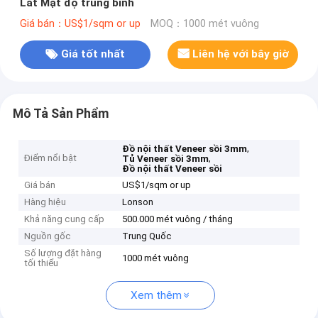
Lát Mật độ trung bình
Giá bán：US$1/sqm or up
MOQ：1000 mét vuông
Giá tốt nhất
Liên hệ với bây giờ
Mô Tả Sản Phẩm
,
Đồ nội thất Veneer sồi 3mm
Điểm nổi bật
,
Tủ Veneer sồi 3mm
Đồ nội thất Veneer sồi
Giá bán
US$1/sqm or up
Hàng hiệu
Lonson
Khả năng cung cấp
500.000 mét vuông / tháng
Nguồn gốc
Trung Quốc
Số lượng đặt hàng
1000 mét vuông
tối thiểu
Xem thêm