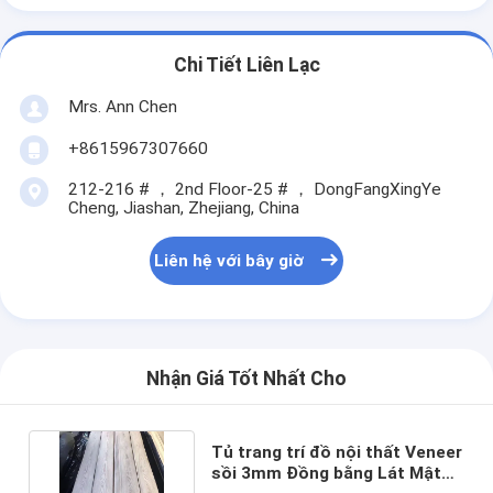
Chi Tiết Liên Lạc
Mrs. Ann Chen
+8615967307660
212-216 # ， 2nd Floor-25 # ， DongFangXingYe
Cheng, Jiashan, Zhejiang, China
Liên hệ với bây giờ
Nhận Giá Tốt Nhất Cho
Tủ trang trí đồ nội thất Veneer
sồi 3mm Đồng bằng Lát Mật