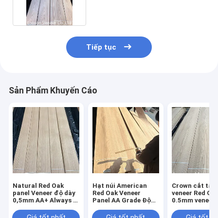
độ trung bình
Tiếp tục
Sản Phẩm Khuyến Cáo
Natural Red Oak
Hạt núi American
Crown cắt tấ
panel Veneer độ dày
Red Oak Veneer
veneer Red Oa
0,5mm AA+ Always in
Panel AA Grade Độ
0.5mm veneer 
stock
dày 0,5mm
lớp màu
Giá tốt nhất
Giá tốt nhất
Giá tốt n