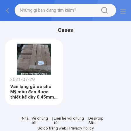
Cases
2021-07-29
Ván lạng gỗ óc chó
Mỹ màu đen được
thiết kế dày 0,45mm
Cắt lát
Nhà
Về chúng
Liên hệ với chúng
Desktop
tôi
tôi
Site
Sơ đồ trang web
Privacy Policy